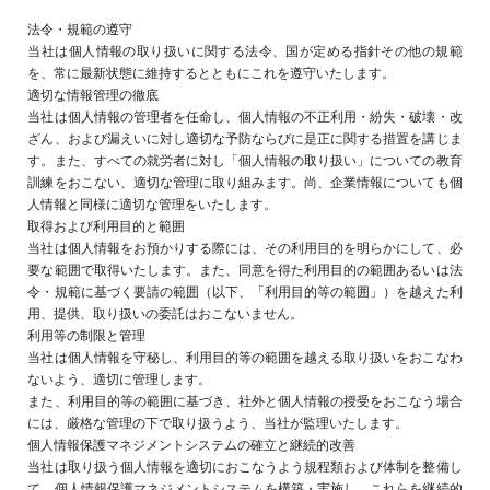
法令・規範の遵守
当社は個人情報の取り扱いに関する法令、国が定める指針その他の規範
を、常に最新状態に維持するとともにこれを遵守いたします。
適切な情報管理の徹底
当社は個人情報の管理者を任命し、個人情報の不正利用・紛失・破壊・改
ざん、および漏えいに対し適切な予防ならびに是正に関する措置を講じま
す。また、すべての就労者に対し「個人情報の取り扱い」についての教育
訓練をおこない、適切な管理に取り組みます。尚、企業情報についても個
人情報と同様に適切な管理をいたします。
取得および利用目的と範囲
当社は個人情報をお預かりする際には、その利用目的を明らかにして、必
要な範囲で取得いたします。また、同意を得た利用目的の範囲あるいは法
令・規範に基づく要請の範囲（以下、「利用目的等の範囲」）を越えた利
用、提供、取り扱いの委託はおこないません。
利用等の制限と管理
当社は個人情報を守秘し、利用目的等の範囲を越える取り扱いをおこなわ
ないよう、適切に管理します。
また、利用目的等の範囲に基づき、社外と個人情報の授受をおこなう場合
には、厳格な管理の下で取り扱うよう、当社が監理いたします。
個人情報保護マネジメントシステムの確立と継続的改善
当社は取り扱う個人情報を適切におこなうよう規程類および体制を整備し
て、個人情報保護マネジメントシステムを構築・実施し、これらを継続的