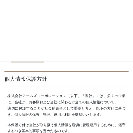
ご契約から8日以内のキャンセルを承り
お申込みのキャ
ます
ンセル
クレーム理由を確認の後、決定いたし
クレーム期限
ます
お客様のご都合による、サービス完了
返金
後の返金は行っておりません
内容を確認後、双方協議の上決定させ
器物等の紛失・
て頂きます(損害賠償請負保険加入済）
破損
個人情報保護方針
株式会社アームズコーポレーション（以下、「当社」）は、多くの企業
に、当社は、お客様および当社に関わる方全ての個人情報について、
適切に保護することが社会的責務として重要と考え、以下の方針に基づ
き、個人情報の保護、管理、運用、利用を徹底いたします。
本保護方針は当社が取り扱う個人情報を適切に管理運用するために、遵守
するべき基本的事項を定めたものです。