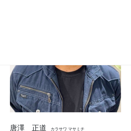
唐澤 正道
カラサワ マサミチ