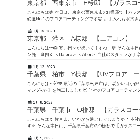
東京都 西東京市 H様邸 【ガラスコ
こんにちは🍇 本日は、東京都西東京市のH様邸で【ガラス
硬度No.1のフロアコーティングです😊 お手入れも水拭きだ
1月 19, 2023
東京都 港区 A様邸 【エアコン】
こんにちは〜🎂 寒い日々が続いてますね…🍃 そんな本
ン施工事例♬ ＜Before＞ ＜After＞ 当社のスタッフが丁
1月 13, 2023
千葉県 柏市 Y様邸 【UVフロアコー
こんにちは～🐱💙 最近の千葉県松戸市は、暖かい日が多
ィング-匠-】を施工しました😍 当社のフロアコーティング
1月 9, 2023
千葉県 千葉市 O様邸 【ガラスコー
こんにちは🌷 皆さま、いかがお過ごしでしょうか？ 本
す🎉 そんな本日は、千葉県千葉市のO様邸で【ガラスコーテ
1月 5, 2023