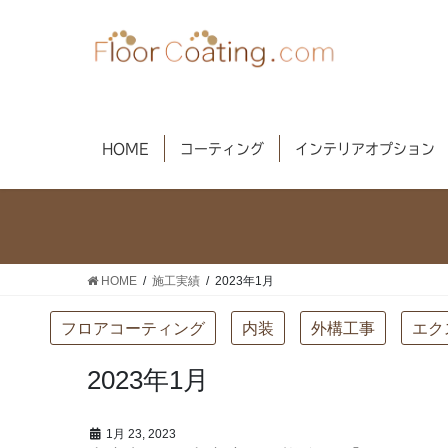
コ
ナ
ン
ビ
テ
ゲ
ン
ー
ツ
シ
へ
ョ
HOME
コーティング
インテリアオプション
ス
ン
キ
に
ッ
移
プ
動
HOME
施工実績
2023年1月
フロアコーティング
内装
外構工事
エク
2023年1月
1月 23, 2023