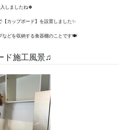
突入しましたね🍀
で【カップボード】を設置しました✨
プなどを収納する食器棚のことです🍽
ード施工風景♫