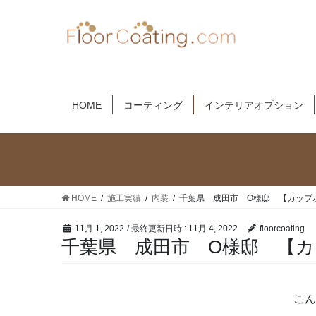
コ
ナ
ン
ビ
テ
ゲ
ン
ー
ツ
シ
へ
ョ
HOME
コーティング
インテリアオプション
ス
ン
キ
に
ッ
移
プ
動
HOME
施工実績
内装
千葉県 成田市 O様邸 【カップ
11月 1, 2022
/ 最終更新日時 :
11月 4, 2022
floorcoating
千葉県 成田市 O様邸 【
こん