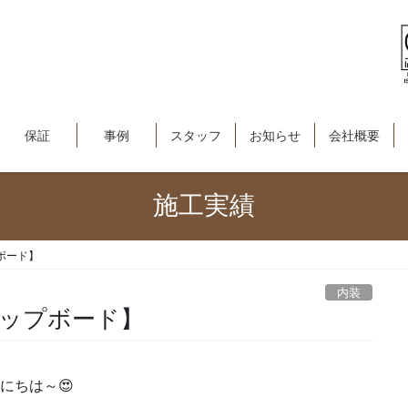
保証
事例
スタッフ
お知らせ
会社概要
施工実績
ボード】
内装
カップボード】
にちは～😍