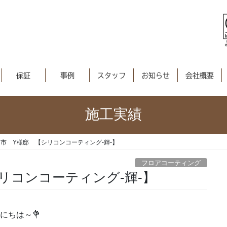
保証
事例
スタッフ
お知らせ
会社概要
施工実績
市 Y様邸 【シリコンコーティング-輝-】
フロアコーティング
リコンコーティング-輝-】
にちは～💐