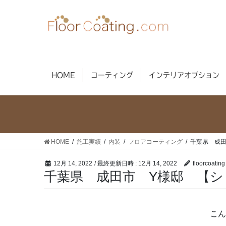
コ
ナ
ン
ビ
テ
ゲ
ン
ー
ツ
シ
へ
ョ
HOME
コーティング
インテリアオプション
ス
ン
キ
に
ッ
移
プ
動
HOME
施工実績
内装
フロアコーティング
千葉県 成田
12月 14, 2022
/ 最終更新日時 :
12月 14, 2022
floorcoating
千葉県 成田市 Y様邸 【シ
こん