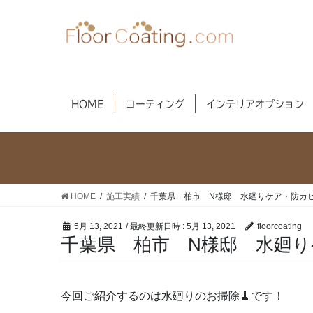
コ
ナ
ン
ビ
テ
ゲ
ン
ー
ツ
シ
へ
ョ
HOME
コーティング
インテリアオプション
ス
ン
キ
に
ッ
移
プ
動
HOME
施工実績
千葉県 柏市 N様邸 水廻りケア・防カ
5月 13, 2021
/ 最終更新日時 :
5月 13, 2021
floorcoating
千葉県 柏市 N様邸 水廻
今回ご紹介するのは水廻りのお掃除🧹です！