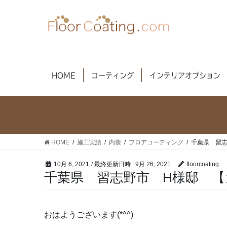
コ
ナ
ン
ビ
テ
ゲ
ン
ー
ツ
シ
へ
ョ
HOME
コーティング
インテリアオプション
ス
ン
キ
に
ッ
移
プ
動
HOME
施工実績
内装
フロアコーティング
千葉県 習志
10月 6, 2021
/ 最終更新日時 :
9月 26, 2021
floorcoating
千葉県 習志野市 H様邸 【
おはようございます(*^^)