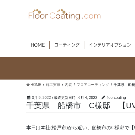
コ
ナ
ン
ビ
テ
ゲ
ン
ー
ツ
シ
へ
ョ
HOME
コーティング
インテリアオプション
ス
ン
キ
に
ッ
移
プ
動
HOME
施工実績
内装
フロアコーティング
千葉県 船橋
3月 9, 2022
/ 最終更新日時 :
6月 4, 2022
floorcoating
千葉県 船橋市 C様邸 【U
本日は本社(松戸市)から近い、船橋市のC様邸で【