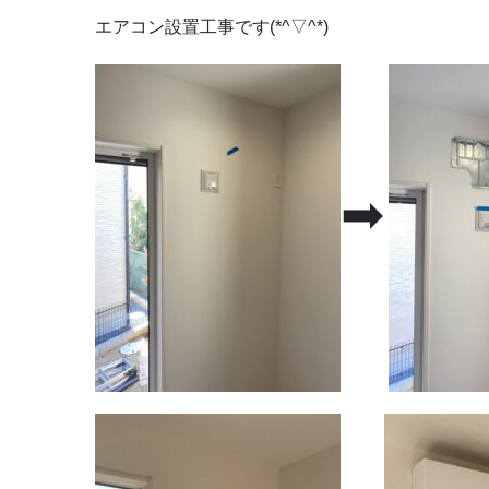
エアコン設置工事です(*^▽^*)
➡