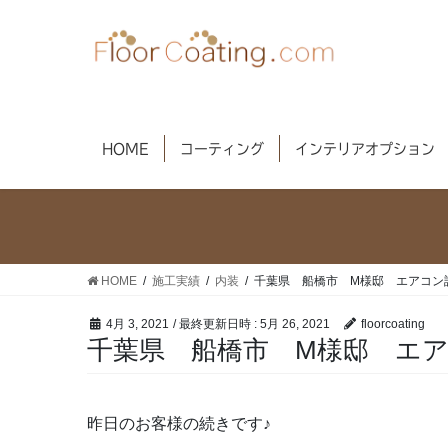
コ
ナ
ン
ビ
テ
ゲ
ン
ー
ツ
シ
へ
ョ
HOME
コーティング
インテリアオプション
ス
ン
キ
に
ッ
移
プ
動
HOME
施工実績
内装
千葉県 船橋市 M様邸 エアコン
4月 3, 2021
/ 最終更新日時 :
5月 26, 2021
floorcoating
千葉県 船橋市 M様邸 エ
昨日のお客様の続きです♪