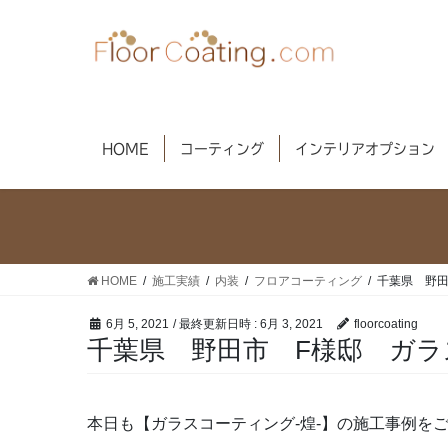
コ
ナ
ン
ビ
テ
ゲ
ン
ー
ツ
シ
へ
ョ
HOME
コーティング
インテリアオプション
ス
ン
キ
に
ッ
移
プ
動
HOME
施工実績
内装
フロアコーティング
千葉県 野田
6月 5, 2021
/ 最終更新日時 :
6月 3, 2021
floorcoating
千葉県 野田市 F様邸 ガラ
本日も【ガラスコーティング-煌-】の施工事例をご紹介