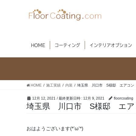
コ
ナ
ン
ビ
テ
ゲ
ン
ー
ツ
シ
へ
ョ
HOME
コーティング
インテリアオプション
ス
ン
キ
に
ッ
移
プ
動
HOME
施工実績
内装
埼玉県 川口市 S様邸 エアコ
12月 12, 2021
/ 最終更新日時 :
12月 9, 2021
floorcoating
埼玉県 川口市 S様邸 エ
おはようございます(*’ω’*)