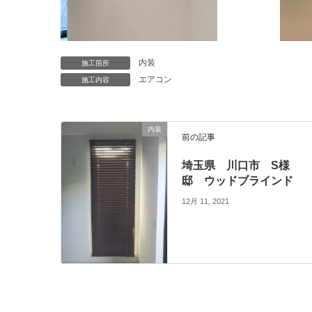
内装
施工箇所
エアコン
施工内容
内装
前の記事
埼玉県 川口市 S様
邸 ウッドブラインド
12月 11, 2021