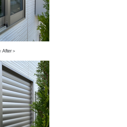
＜After＞