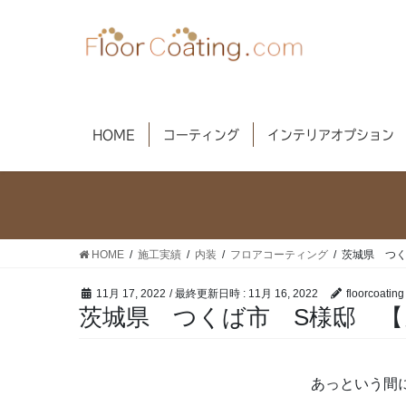
コ
ナ
ン
ビ
テ
ゲ
ン
ー
ツ
シ
へ
ョ
HOME
コーティング
インテリアオプション
ス
ン
キ
に
ッ
移
プ
動
HOME
施工実績
内装
フロアコーティング
茨城県 つく
11月 17, 2022
/ 最終更新日時 :
11月 16, 2022
floorcoating
茨城県 つくば市 S様邸 【
あっという間に