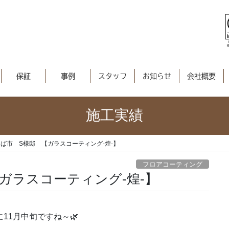
保証
事例
スタッフ
お知らせ
会社概要
施工実績
ば市 S様邸 【ガラスコーティング-煌-】
フロアコーティング
ガラスコーティング-煌-】
11月中旬ですね～🌿