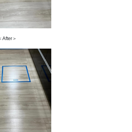
＜After＞