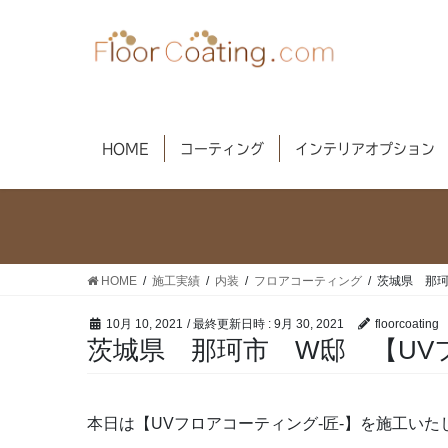
コ
ナ
ン
ビ
テ
ゲ
ン
ー
ツ
シ
へ
ョ
HOME
コーティング
インテリアオプション
ス
ン
キ
に
ッ
移
プ
動
HOME
施工実績
内装
フロアコーティング
茨城県 那珂
10月 10, 2021
/ 最終更新日時 :
9月 30, 2021
floorcoating
茨城県 那珂市 W邸 【UV
本日は【UVフロアコーティング-匠-】を施工いたしま