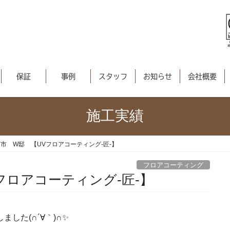
保証
事例
スタッフ
お知らせ
会社概要
施工実績
市 W邸 【UVフロアコーティング-匠-】
フロアコーティング
フロアコーティング-匠-】
した(∩´∀｀)∩✨