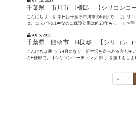
6月 10, 2022
千葉県 市川市 I様邸 【シリコンコー
こんにちは～🌞 本日は千葉県市川市のI様邸で、【シリコ
は、コスパNo.1👑なのに保護効果は約20年もっ！！ お
4月 5, 2022
千葉県 船橋市 H様邸 【シリコンコ
こんにちは😆 もう4月になり、新生活を送られる方も多
のH様邸で、【シリコンコーティング-輝-】を施工をしました🎵
投
«
固
1
稿
定
ペ
の
ー
ペ
ジ
ー
ジ