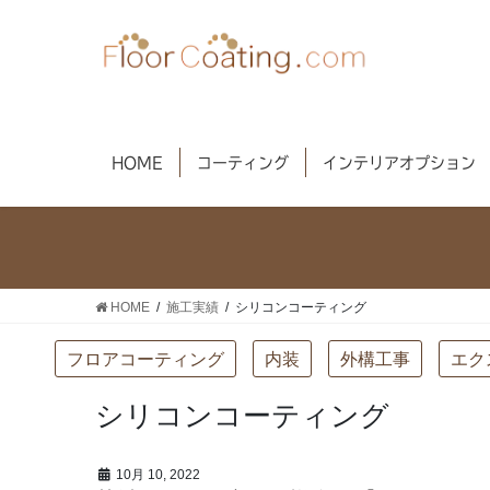
コ
ナ
ン
ビ
テ
ゲ
ン
ー
ツ
シ
へ
ョ
HOME
コーティング
インテリアオプション
ス
ン
キ
に
ッ
移
プ
動
HOME
施工実績
シリコンコーティング
フロアコーティング
内装
外構工事
エク
シリコンコーティング
10月 10, 2022