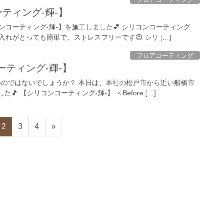
ティング-輝-】
ンコーティング-輝-】を施工しました💕 シリコンコーティング
手入れがとっても簡単で、ストレスフリーです😍 シリ […]
フロアコーティング
ーティング-輝-】
いのではないでしょうか？ 本日は、本社の松戸市から近い船橋市
 【シリコンコーティング-輝-】 ＜Before […]
固
2
固
3
固
4
»
定
定
定
ペ
ペ
ペ
ー
ー
ー
ジ
ジ
ジ